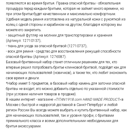
появляются во время бритья. Правка опасной бритвы - обязательная
процедура перед каждым бритьем, которая не займет много времени, но
при этом бритье будет качественным и максимально комфортным.
Удобная модель ремня изготовлена из натуральной кожи с рукояткой из
колец с одной стороны и карабином на другом, благодаря которому вы
можете его закрепить.
- защитный футляр на молнии для транспортировки и хранения
(Артикул: 12710137);
- ткань для ухода за опасной бритвой (12710737);
- воск для ремня - средство для восстановления режущей способности
опасной бритвы (Артикул: 1276587).
Базовый бритвенный набор станет отличным решением для тех, кто
впервые решил попробовать бритье клинковой бритвой, подойдет как для
начинающих пользователей (новичков), а также тех, кто любит экономить
свое время и деньги.
*Набор имеет 5 предметов, в базовый набор камень для заточки опасной
бритвы не входит, его можно добавить отдельно по указанной стоимости
(при условии наличия товаров в продаже).
В нашем интернет - магазине
«TITAN1918.com HAND MADE PRODUCT»
в
Москве с быстрой и недорогой доставкой в Санкт-Петербург и любой
регион России Вы всегда можете выбрать и купить бритвенный набор, как
для начинающих пользователей, так и уровня профи, с бритвами
премиального класса и всеми дополнительными необходимыми для
бритья аксессуарами.