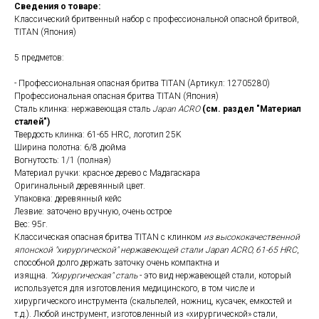
Сведения о товаре:
Классический бритвенный набор с профессиональной опасной бритвой,
TITAN (Япония)
5 предметов:
- Профессиональная опасная бритва TITAN (Артикул: 12705280)
Профессиональная опасная бритва TITAN (Япония)
Сталь клинка: нержавеющая сталь
Japan ACRO
(см. раздел "Материал
сталей")
Твердость клинка: 61-65 HRC, логотип 25K
Ширина полотна: 6/8 дюйма
Вогнутость: 1/1 (полная)
Материал ручки: красное дерево с Мадагаскара
Оригинальный деревянный цвет.
Упаковка: деревянный кейс
Лезвие: заточено вручную, очень острое
Вес: 95г.
Классическая опасная бритва TITAN
с клинком
из высококачественной
японской "хирургической" нержавеющей стали Japan ACRO, 61-65 HRC
,
способной долго держать заточку очень компактна и
изящна.
"Хирургическая" сталь
- это вид нержавеющей стали, который
используется для изготовления медицинского, в том числе и
хирургического инструмента (скальпелей, ножниц, кусачек, емкостей и
т.д.). Любой инструмент, изготовленный из «хирургической» стали,