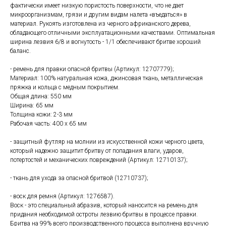
фактически имеет низкую пористость поверхности, что не дает
микроорганизмам, грязи и другим видам налета «въедаться» в
материал. Рукоять изготовлена из черного африканского дерева,
обладающего отличными эксплуатационными качествами. Оптимальная
ширина лезвия 6/8 и вогнутость - 1/1 обеспечивают бритве хороший
баланс.
- ремень для правки опасной бритвы (Артикул: 12707779);
Материал: 100% натуральная кожа, джинсовая ткань, металлическая
пряжка и кольца с медным покрытием.
Общая длина: 550 мм
Ширина: 65 мм
Толщина кожи: 2-3 мм
Рабочая часть: 400 х 65 мм
- защитный футляр на молнии из искусственной кожи черного цвета,
который надежно защитит бритву от попадания влаги, ударов,
потертостей и механических повреждений (Артикул: 12710137);
- ткань для ухода за опасной бритвой (12710737);
- воск для ремня (Артикул: 1276587).
Воск - это специальный абразив, который наносится на ремень для
придания необходимой остроты лезвию бритвы в процессе правки.
Бритва на 99% всего производственного процесса выполнена вручную