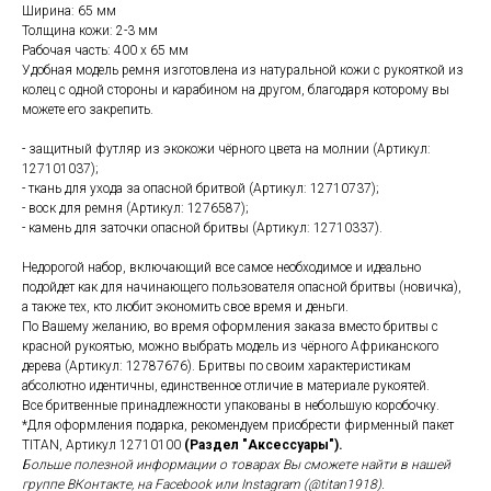
Ширина: 65 мм
Толщина кожи: 2-3 мм
Рабочая часть: 400 х 65 мм
Удобная модель ремня изготовлена из натуральной кожи с рукояткой из
колец с одной стороны и карабином на другом, благодаря которому вы
можете его закрепить.
- защитный футляр из экокожи чёрного цвета на молнии (Артикул:
127101037);
- ткань для ухода за опасной бритвой (Артикул: 12710737);
- воск для ремня (Артикул: 1276587);
- камень для заточки опасной бритвы (Артикул: 12710337).
Недорогой набор, включающий все самое необходимое и идеально
подойдет как для начинающего пользователя опасной бритвы (новичка),
а также тех, кто любит экономить свое время и деньги.
По Вашему желанию, во время оформления заказа вместо бритвы с
красной рукоятью, можно выбрать модель из чёрного Африканского
дерева (Артикул: 12787676). Бритвы по своим характеристикам
абсолютно идентичны, единственное отличие в материале рукоятей.
Все бритвенные принадлежности упакованы в небольшую коробочку.
*Для оформления подарка, рекомендуем приобрести фирменный пакет
TITAN, Артикул 12710100
(Раздел "Аксессуары").
Больше полезной информации о товарах Вы сможете найти в нашей
группе ВКонтакте, на Facebook или Instagram (@titan1918).