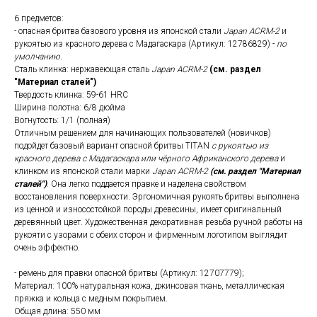
6 предметов:
- опасная бритва базового уровня из японской стали
Japan ACRM-2
и
рукоятью из красного дерева с Мадагаскара (Артикул: 12786829) -
по
умолчанию.
Сталь клинка: нержавеющая сталь
Japan ACRM-2
(см. раздел
"Материал сталей")
Твердость клинка: 59-61 HRC
Ширина полотна: 6/8 дюйма
Вогнутость: 1/1 (полная)
Отличным решением для начинающих пользователей (новичков)
подойдет базовый вариант опасной бритвы TITAN
с рукоятью из
красного дерева с Мадагаскара или чёрного Африканского дерева
и
клинком из японской стали марки
Japan ACRM-2
(см. раздел "Материал
сталей")
. Она легко поддается правке и наделена свойством
восстановления поверхности. Эргономичная рукоять бритвы выполнена
из ценной и износостойкой породы древесины, имеет оригинальный
деревянный цвет. Художественная декоративная резьба ручной работы на
рукояти с узорами с обеих сторон и фирменным логотипом выглядит
очень эффектно.
- ремень для правки опасной бритвы (Артикул: 12707779);
Материал: 100% натуральная кожа, джинсовая ткань, металлическая
пряжка и кольца с медным покрытием.
Общая длина: 550 мм