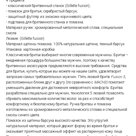
4 предмета:
- классический бритвенный станок (Gillette fusion);
- помазок для бритья, серебристый барсук;
- защитный футляр из экокожи коричневого цвета;
- подставка для бритвенного станка и помазка.
Материал ручек: хромированный металлический сплав, специальная
смола
Лезвие: (Gillette fusion)
Материал щетины помазка: 100% натуральная щетина, темный барсук
Упаковка: картонная коробка
Классическое бритье выбирают многие современные мужчины. Бритье –
ежедневная процедура большинства мужчин, поэтому к качеству
бритвенных аксессуаров предъявляются высокие требования. Средства
для бритья, купить которые вы можете на нашем сайте, удовлетворит
запросам самых требовательных мужчин. Пять лезвий бритв
Fusion 5
,
расположенных ближе друг к другу (по сравнению с
MACH3)
помогают
уменьшить давление для достижения невероятного комфорта. Бритва
разработана специально для мужчин, технология 5 лезвий позволять
сбривать максимальное количество волос за раз и способствует
комфортному и безопасному бритью. Ручка бритвы и помазка
изготовлены из хромированного металлического сплава и специальной
смолы синего цвета.
Помазок из щетины барсука высокого качества. Это упругий
натуральный материал, который держит форму во время бритья и
оказывает приятный массажный эффект на распаренную кожу лица.