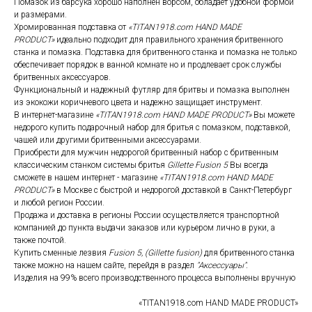
Помазок из барсука хорошо наполнен ворсом, обладает удобной формой
и размерами.
Хромированная подставка от
«TITAN1918.com HAND MADE
PRODUCT»
идеально подходит для правильного хранения бритвенного
станка и помазка. Подставка для бритвенного станка и помазка не только
обеспечивает порядок в ванной комнате но и продлевает срок службы
бритвенных аксессуаров.
Функциональный и надежный футляр для бритвы и помазка выполнен
из экокожи коричневого цвета и надежно защищает инструмент.
В интернет-магазине
«TITAN1918.com HAND MADE PRODUCT»
Вы можете
недорого купить подарочный набор для бритья с помазком, подставкой,
чашей или другими бритвенными аксессуарами.
Приобрести для мужчин недорогой бритвенный набор с бритвенным
классическим станком системы бритья
Gillette Fusion 5
Вы всегда
сможете в нашем интернет - магазине
«TITAN1918.com HAND MADE
PRODUCT»
в Москве с быстрой и недорогой доставкой в Санкт-Петербург
и любой регион России.
Продажа и доставка в регионы России осуществляется транспортной
компанией до пункта выдачи заказов или курьером лично в руки, а
также почтой.
Купить сменные лезвия
Fusion 5, (Gillette fusion)
для бритвенного станка
также можно на нашем сайте, перейдя в раздел
"Аксессуары".
Изделия на 99% всего производственного процесса выполнены вручную
«TITAN1918.com HAND MADE PRODUCT»