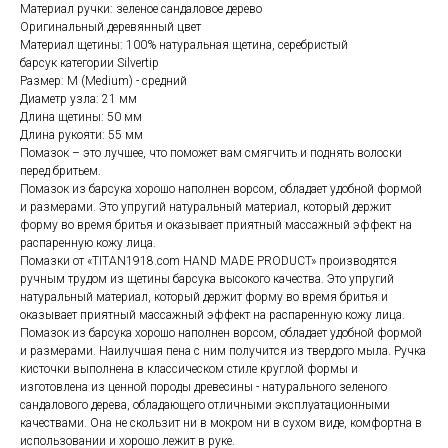
Материал ручки: зеленое сандаловое дерево
Оригинальный деревянный цвет
Материал щетины: 100% натуральная щетина, серебристый
барсук категории Silvertip
Размер: M (Medium) - средний
Диаметр узла: 21 мм
Длина щетины: 50 мм
Длина рукояти: 55 мм
Помазок – это лучшее, что поможет вам смягчить и поднять волоски
перед бритьем.
Помазок из барсука хорошо наполнен ворсом, обладает удобной формой
и размерами. Это упругий натуральный материал, который держит
форму во время бритья и оказывает приятный массажный эффект на
распаренную кожу лица.
Помазки от «TITAN1918.com HAND MADE PRODUCT» производятся
ручным трудом из щетины барсука высокого качества. Это упругий
натуральный материал, который держит форму во время бритья и
оказывает приятный массажный эффект на распаренную кожу лица.
Помазок из барсука хорошо наполнен ворсом, обладает удобной формой
и размерами. Наилучшая пена с ним получится из твердого мыла. Ручка
кисточки выполнена в классическом стиле круглой формы и
изготовлена из ценной породы древесины - натурального зеленого
сандалового дерева, обладающего отличными эксплуатационными
качествами. Она не скользит ни в мокром ни в сухом виде, комфортна в
использовании и хорошо лежит в руке.