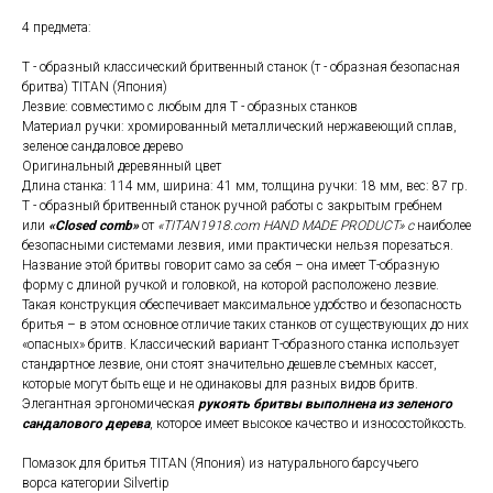
4 предмета:
Т - образный классический бритвенный станок (т - образная безопасная
бритва) TITAN (Япония)
Лезвие: совместимо с любым для T - образных станков
Материал ручки: хромированный металлический нержавеющий сплав,
зеленое сандаловое дерево
Оригинальный деревянный цвет
Длина станка: 114 мм, ширина: 41 мм, толщина ручки: 18 мм, вес: 87 гр.
T - образный бритвенный станок ручной работы с закрытым гребнем
или
«Closed comb»
от
«TITAN1918.com HAND MADE PRODUCT» с
наиболее
безопасными системами лезвия, ими практически нельзя порезаться.
Название этой бритвы говорит само за себя – она имеет Т-образную
форму с длиной ручкой и головкой, на которой расположено лезвие.
Такая конструкция обеспечивает максимальное удобство и безопасность
бритья – в этом основное отличие таких станков от существующих до них
«опасных» бритв. Классический вариант Т-образного станка использует
стандартное лезвие, они стоят значительно дешевле съемных кассет,
которые могут быть еще и не одинаковы для разных видов бритв.
Элегантная эргономическая
рукоять бритвы выполнена из зеленого
сандалового дерева
, которое имеет высокое качество и износостойкость.
Помазок для бритья TITAN (Япония) из натурального барсучьего
ворса категории Silvertip